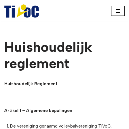
Ga
naar
de
inhoud
Huishoudelijk
reglement
Huishoudelijk Reglement
Artikel 1 – Algemene bepalingen
De vereniging genaamd volleybalvereniging TiVoC,